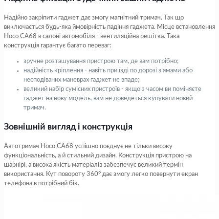
Надійно закріпити гаджет дає змогу магнітний тримач. Так що
виключається будь-яка ймовірність падіння гаджета. Місце встановлення
Hoco CA68 в салоні автомобіля - вентиляційна решітка. Така
конструкція гарантує багато переваг:
зручне розташування пристрою там, де вам потрібно;
надійність кріплення - навіть при їзді по дорозі з ямами або
несподіваних маневрах гаджет не впаде;
великий набір сумісних пристроїв - якщо з часом ви поміняєте
гаджет на нову модель, вам не доведеться купувати новий
тримач.
Зовнішній вигляд і конструкція
Автотримач Hoco CA68 успішно поєднує не тільки високу
функціональність, а й стильний дизайн. Конструкція пристрою на
шарнірі, а висока якість матеріалів забезпечує великий термін
використання. Кут повороту 360° дає змогу легко повернути екран
телефона в потрібний бік.