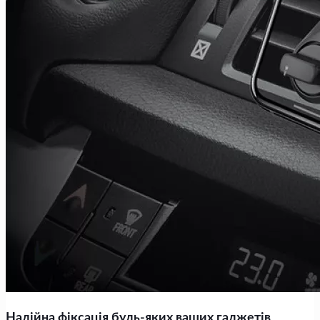
Надійна фіксація будь-яких ваших гаджетів