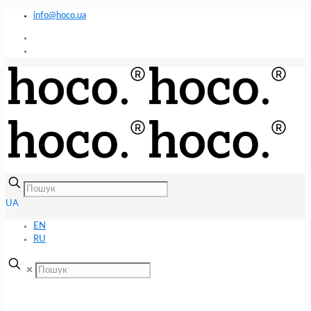
info@hoco.ua
UA
EN
RU
✕