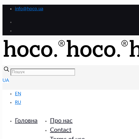
info@hoco.ua
UA
EN
RU
Головна
Про нас
Contact