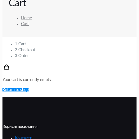
Cart
Home
Cart
1
Cart
2
Checkout
3
Order
Your cart is currently empty.
Return to shop
Корисні посилання
Контакти