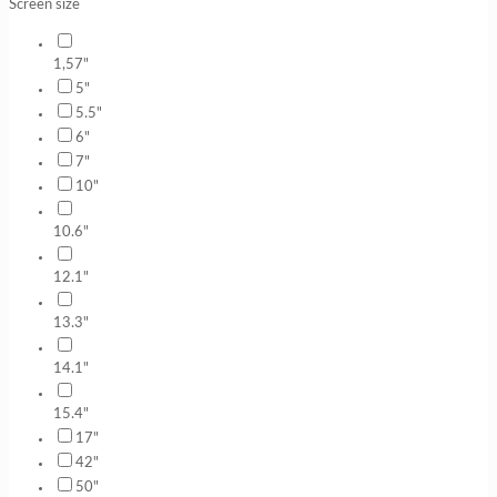
Screen size
1,57"
5"
5.5"
6"
7"
10"
10.6"
12.1"
13.3"
14.1"
15.4"
17"
42"
50"