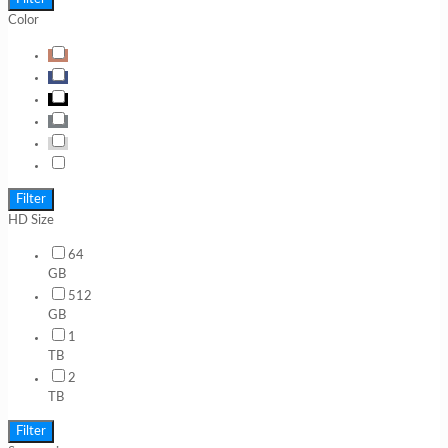
Color
Filter
HD Size
64
GB
512
GB
1
TB
2
TB
Filter