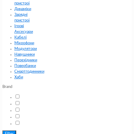
пристрої
Динаміки
Зарядні
пристрої
Ігрові
Аксесуари
Кабелі
Мікрофони
Модулятори
Навушники
Перехідники
Повербанки
Смартгодинники
Хаби
Brand
Filter