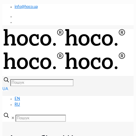
info@hoco.ua
UA
EN
RU
✕