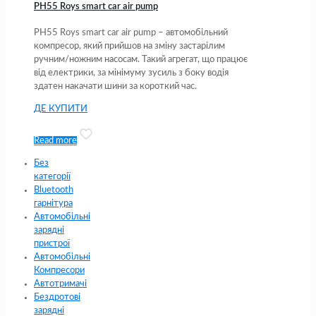
PH55 Roys smart car air pump
PH55 Roys smart car air pump – автомобільний
компресор, який прийшов на зміну застарілим
ручним/ножним насосам. Такий агрегат, що працює
від електрики, за мінімуму зусиль з боку водія
здатен накачати шини за короткий час.
ДЕ КУПИТИ
Read more
Без
категорії
Bluetooth
гарнітура
Автомобільні
зарядні
пристрої
Автомобільні
Компресори
Автотримачі
Бездротові
зарядні