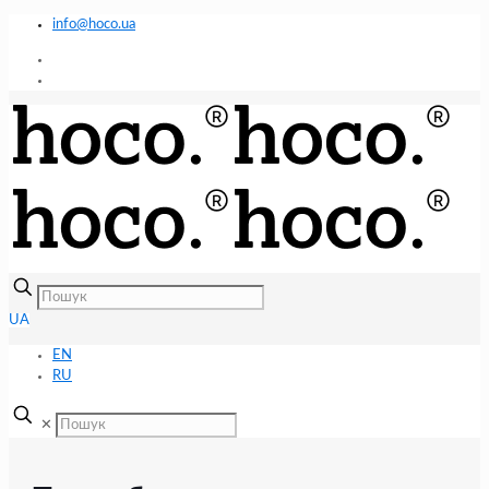
info@hoco.ua
UA
EN
RU
✕